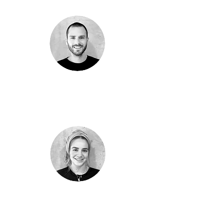
נדב פישר
ראש צוות מהנדסים
קרן טייטלבוים
מהנדסת מבנים