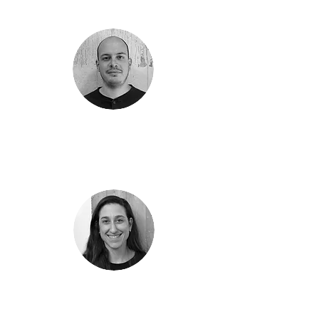
יצחק פרננדס
מהנדס מבנים
בר כרמון מלול
מנהלת משרד