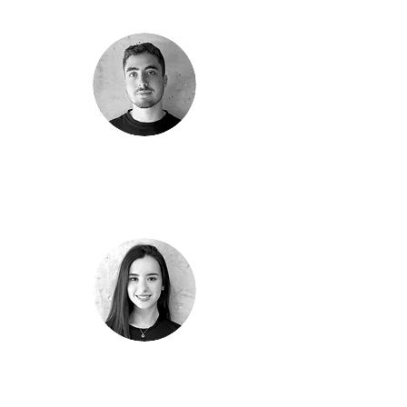
רון ציבוטרו​
מהנדס מבנים
הדר כהן​
מהנדסת מבנים