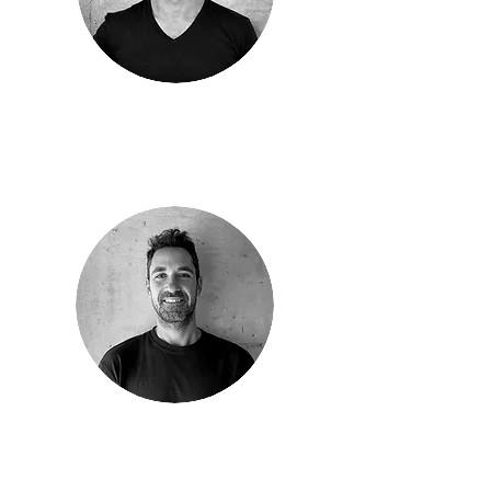
שי פרג
שותף / מהנדס מבנים
גלעד שטרית
שותף / מהנדס מבנים