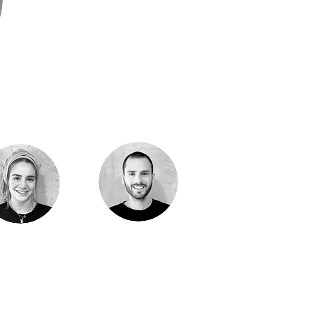
נדב פישר
קרן טייטלב
ראש צוות מהנדסים
מהנדסת מבנ