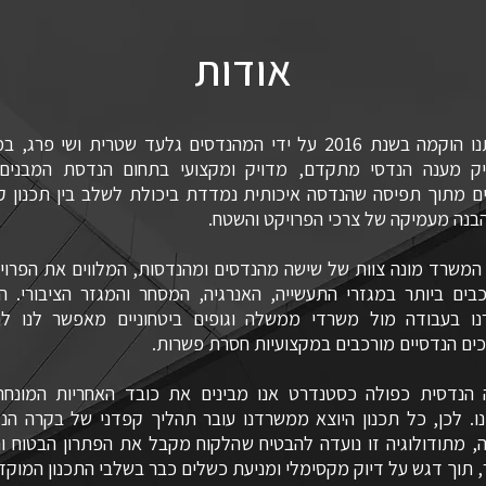
אודות
חברתנו הוקמה בשנת 2016 על ידי המהנדסים גלעד שטרית ושי פרג,
יק מענה הנדסי מתקדם, מדויק ומקצועי בתחום הנדסת המבנים.
ם מתוך תפיסה שהנדסה איכותית נמדדת ביכולת לשלב בין תכנון ק
הבנה מעמיקה של צרכי הפרויקט והשטח.
 המשרד מונה צוות של שישה מהנדסים ומהנדסות, המלווים את הפרוי
בים ביותר במגזרי התעשייה, האנרגיה, המסחר והמגזר הציבורי. הני
ו בעבודה מול משרדי ממשלה וגופים ביטחוניים מאפשר לנו לה
ים הנדסיים מורכבים במקצועיות חסרת פשרות.
 הנדסית כפולה כסטנדרט אנו מבינים את כובד האחריות המונח
ו. לכן, כל תכנון היוצא ממשרדנו עובר תהליך קפדני של בקרה הנ
, מתודולוגיה זו נועדה להבטיח שהלקוח מקבל את הפתרון הבטוח וה
, תוך דגש על דיוק מקסימלי ומניעת כשלים כבר בשלבי התכנון המוקד