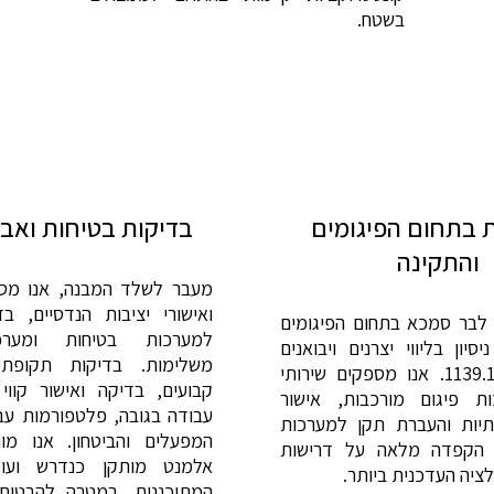
בשטח.
 בתחום הפיגומים
בדיקות בטיחות ואביז
והתקינה
מעבר לשלד המבנה, אנו מס
ואישורי יציבות הנדסיים, ב
לבר סמכא בתחום הפיגומים
למערכות בטיחות ומערכ
סיון בליווי יצרנים ויבואנים
משלימות. בדיקות תקופתי
לקבלת תקן 1139.1. אנו מספקים שירותי
קבועים, בדיקה ואישור קווי
ות פיגום מורכבות, אישור
עבודה בגובה, פלטפורמות עב
תיות והעברת תקן למערכות
המפעלים והביטחון. אנו מו
ך הקפדה מלאה על דרישות
אלמנט מותקן כנדרש ועו
לציה העדכנית ביותר.
המתוכננים, במטרה להבטיח