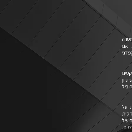
 במטרה
 אנו
פדני
קטים
סיון
וביל
ת על
דסית
יעיל
מים.