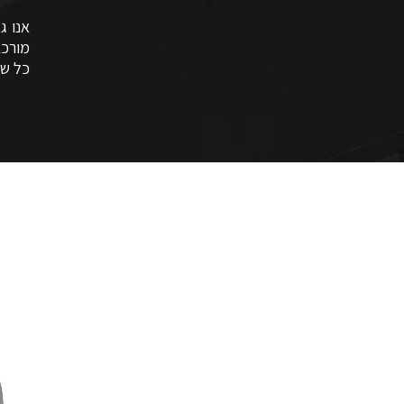
אנו ג
מורכב
כל של