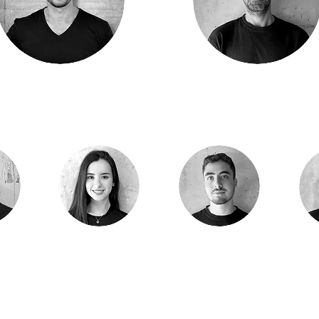
גלעד שטרית
שי פרג
שותף / מהנדס מבנים
שותף / מהנדס מבנים
יצח
וים
רון ציבוטרו​
הדר כהן​
מה
ים
מהנדס מבנים
מהנדסת מבנים