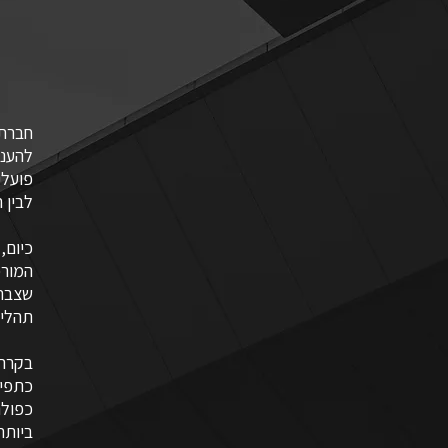
להענ
פועלי
לבין 
כיום,
המורכ
שצברנ
תהליכ
בקרה
כתפינ
כפולה
ביותר