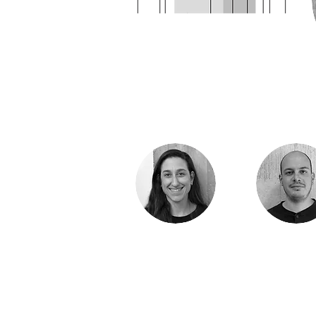
ק פרננדס
בר כרמון מלול
נדס מבנים
מנהלת משרד