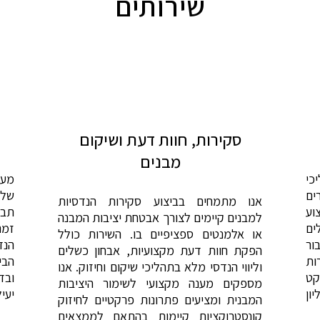
שירותים
סקירות, חוות דעת ושיקום
מבנים
כי
מעט
ים
שלב
אנו מתמחים בביצוע סקירות הנדסיות
וע
תבנ
למבנים קיימים לצורך אבטחת יציבות המבנה
ים
זמנ
או אלמנטים ספציפיים בו. השירות כולל
ור
הנד
הפקת חוות דעת מקצועיות, אבחון כשלים
ות
הבי
וליווי הנדסי מלא בתהליכי שיקום וחיזוק. אנו
קט
ובד
מספקים מענה מקצועי לשימור היציבות
ון
יעי
המבנית ומציעים פתרונות פרקטיים לחיזוק
קונסטרוקציות קיימות בהתאם לממצאים